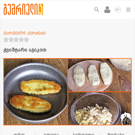
+
12
ქართული კერძები
ჭვიშტარი აჯიკით
დრო
ულუფა
სირთულე
შეინახე