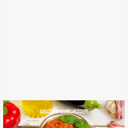
სლავური სამზარეულო