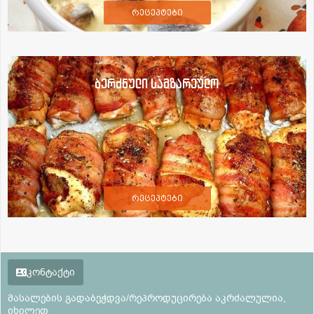
რეცეპტები
ბერძნული სამზარეულო
რეცეპტები
კონტაქტი
მასალების გადაბეჭდვა/რეპროდუცირება აკრძალულია,
იხილეთ