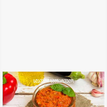
სლავური სამზარეულო