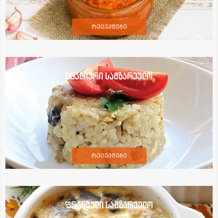
რეცეპტები
იტალიური სამზარეულო
რეცეპტები
ფრანგული სამზარეულო