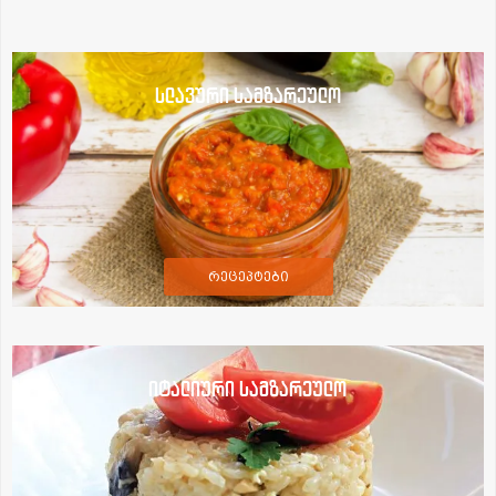
სლავური სამზარეულო
რეცეპტები
იტალიური სამზარეულო