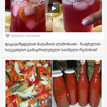
შეინახე რეცეპტი
დაგავიწყდებათ მაღაზიის ლიმონათი - ზაფხულის
საუკეთესო გამაგრილებელი სასმელი რეჰანით!