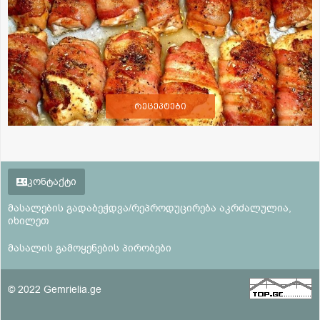
რეცეპტები
კონტაქტი
მასალების გადაბეჭდვა/რეპროდუცირება აკრძალულია,
იხილეთ
მასალის გამოყენების პირობები
© 2022 Gemrielia.ge