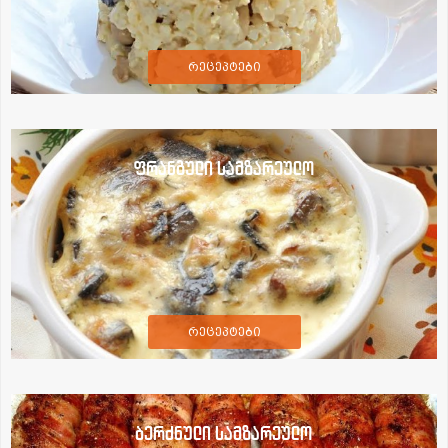
რეცეპტები
ფრანგული სამზარეულო
რეცეპტები
ბერძნული სამზარეულო