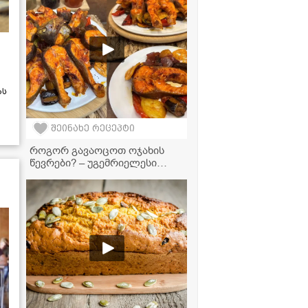
გექნებათ!
ას
შეინახე რეცეპტი
როგორ გავაოცოთ ოჯახის
წევრები? – უგემრიელესი
ორაგული ბოსტნეულის
ასორტით