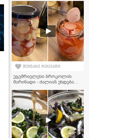
საწებელი ზამთრისთვის
შეინახე რეცეპტი
უგემრიელესი ბროკოლის
მარინადი - ძალიან უხდება
სალათებს და სხვა კერძებსაც
განსაკუთრებულ გემოს
აძლევს