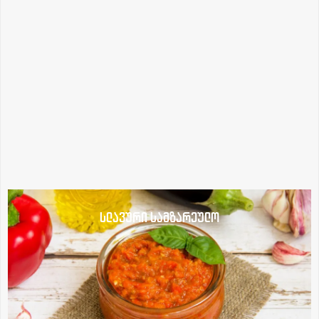
სლავური სამზარეულო