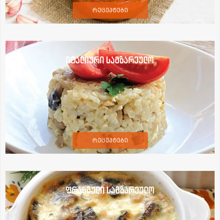
რეცეპტები
იტალიური სამზარეულო
რეცეპტები
ფრანგული სამზარეულო