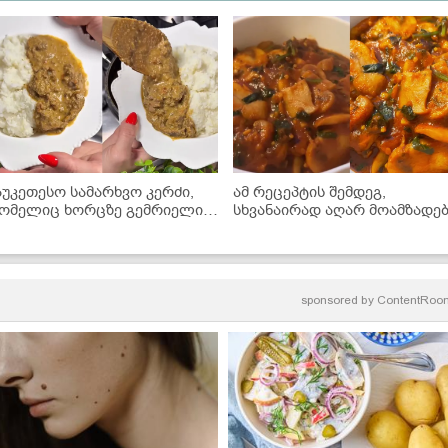
აუკეთესო სამარხვო კერძი,
ამ რეცეპტის შემდეგ,
ომელიც ხორცზე გემრიელია!
სხვანაირად აღარ მოამზადე
 სოკოს ხარჩოს მარტივი
- უგემრიელესი სოკოს
ეცეპტი
ჩაშუშული
sponsored by
ContentRoo