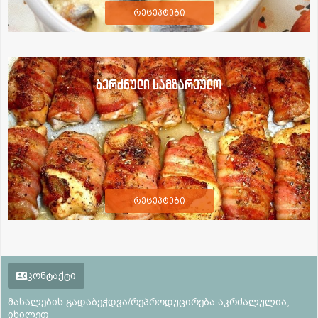
რეცეპტები
ბერძნული სამზარეულო
რეცეპტები
კონტაქტი
მასალების გადაბეჭდვა/რეპროდუცირება აკრძალულია,
იხილეთ