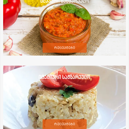
სლავური სამზარეულო
რეცეპტები
იტალიური სამზარეულო
რეცეპტები