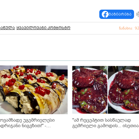
გაზიარება
რაწულა
ყვავილოვანი კომბოსტო
ნანახია: 9
მოვამზადე უგემრიელესი
"ამ რეცეპტით სასწაულად
ადრიჯანი ნიგვზით!" -
გემრიელი გამოდის... ისეთია
კითხველის რეცეპტი
ჭარხალს შეგაყვარებთ!" -
ჭარხალი ტყემალში (+ვიდეო