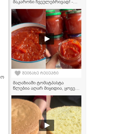
მაკარონი ჩვეულებრივად! -
მხოლოდ 4 ინგრედიენტი და
უგემრიელესი კერძი მზადაა
შეინახე რეცეპტი
ტო
მაღაზიაში ტომატპასტა
წლებია აღარ მიყიდია, ყოველ
ზაფხულს ასე ვიმარაგებ
ზამთრისთვის! - ნაცადი
რეცეპტი