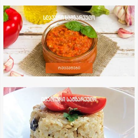
სლავური სამზარეულო
რეცეპტები
იტალიური სამზარეულო