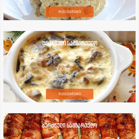
რეცეპტები
ფრანგული სამზარეულო
რეცეპტები
ბერძნული სამზარეულო