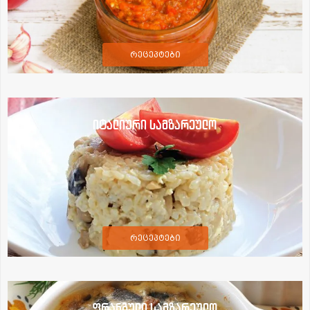
რეცეპტები
იტალიური სამზარეულო
რეცეპტები
ფრანგული სამზარეულო