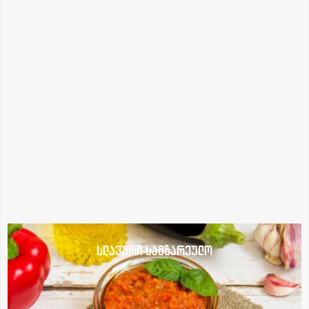
სლავური სამზარეულო