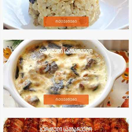
რეცეპტები
ფრანგული სამზარეულო
რეცეპტები
ბერძნული სამზარეულო