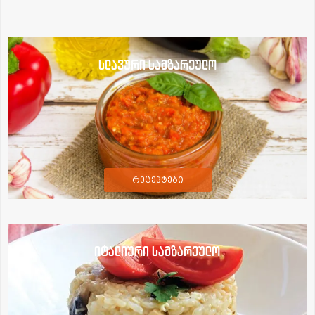
სლავური სამზარეულო
რეცეპტები
იტალიური სამზარეულო