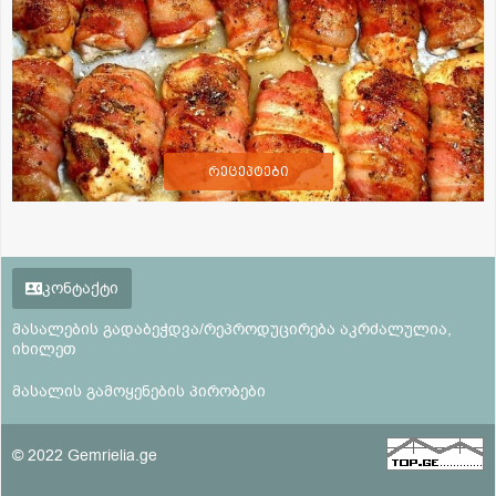
რეცეპტები
კონტაქტი
მასალების გადაბეჭდვა/რეპროდუცირება აკრძალულია,
იხილეთ
მასალის გამოყენების პირობები
© 2022 Gemrielia.ge