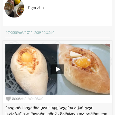
წვნიანი
პოპულარული რეცეპტები
შეინახე რეცეპტი
როგორ მოვამზადოთ იდეალური აჭარული
ხაჭაპური აეროგრილში? - მარტივი და გემრიელი