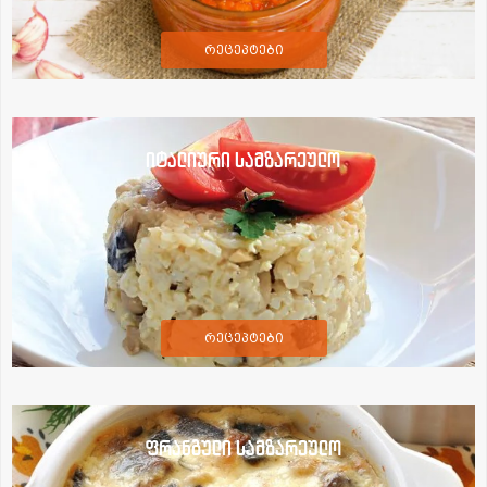
რეცეპტები
იტალიური სამზარეულო
რეცეპტები
ფრანგული სამზარეულო