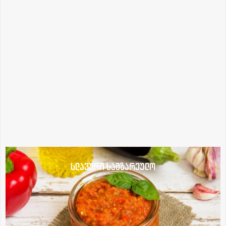
სლავური სამზარეულო