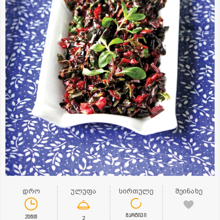
დრო
ულუფა
სირთულე
შეინახე
მარტივი
20წთ
2