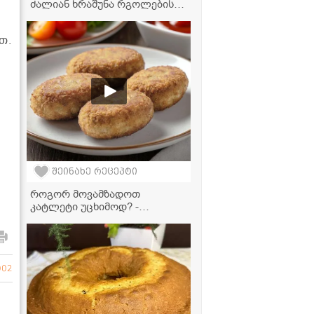
ძალიან ხრაშუნა რგოლების
რეცეპტი, რომელიც ძალიან
მარტივად მზადდება!" -
თ.
ვიდეორეცეპტი
ა
შეინახე რეცეპტი
როგორ მოვამზადოთ
კატლეტი უცხიმოდ? -
საუკეთესო რეცეპტი
აეროგრილისთვის
002