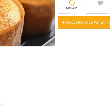
საშუალო
დაამატე შენი რეცეპტ
0
ი