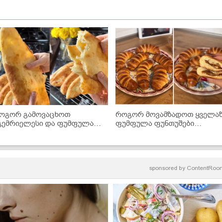
ოგორ გამოვაცხოთ
როგორ მოვამზადოთ ყველა
გემრიელესი და ფუმფულა
ფუმფულა ფუნთუშები
ოთის პური ღუმელში?
შესქელებული რძის შიგთავს
- უმარტივესი რეცეპტი!
sponsored by
ContentRoo