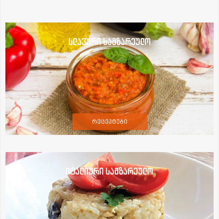
სლავური სამზარეულო
რეცეპტები
იტალიური სამზარეულო