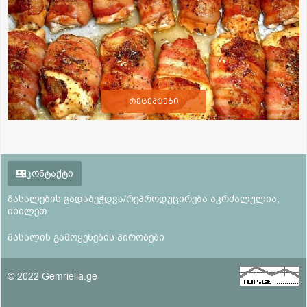
რეცეპტები
კონტაქტი
მასალების გადაბეჭდვა/რეპროდუცირება აკრძალულია,
იხილეთ
მასალის გამოყენების პირობები
© 2022 Gemrielia.ge