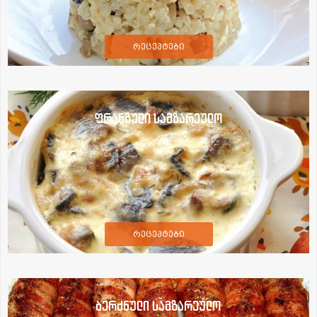
რეცეპტები
ფრანგული სამზარეულო
რეცეპტები
ბერძნული სამზარეულო