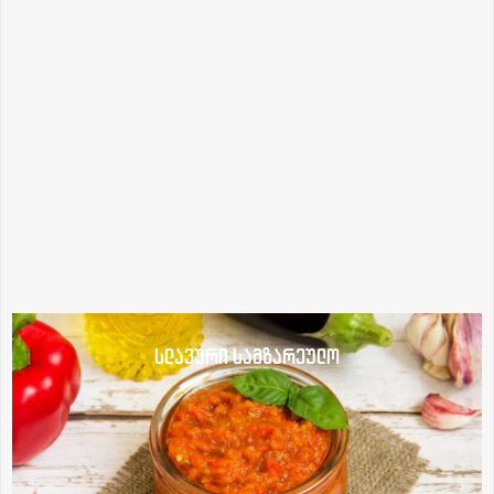
სლავური სამზარეულო