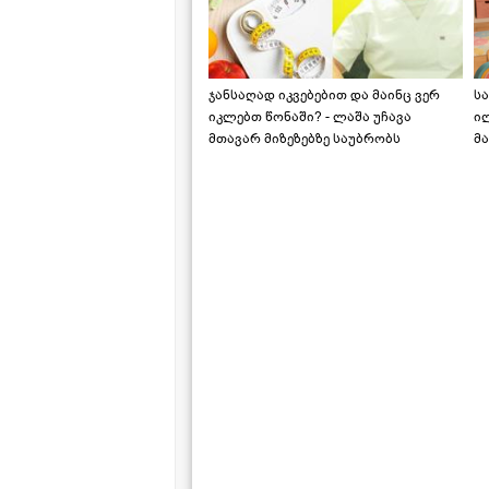
ჯანსაღად იკვებებით და მაინც ვერ
ს
იკლებთ წონაში? - ლაშა უჩავა
ი
მთავარ მიზეზებზე საუბრობს
მა
"ს
ს