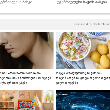
გემრიელესი პასკა
უგემრიელესი ხაჭოს პასკის
ინიმალურ დროში
რეცეპტი შოკოლადითა და
ქოქოსით..." - მკითხველის
რეცეპტი
sponsored by
ContentRoo
ოდის არის ხალი საშიში და
ომეგა-3 ზაფხულშიც საჭიროა? -
ოგორია მისი მოშორების მარტივი
რატომ არ უნდა ვთქვათ უარი თევზ
ა უსაფრთხო გზები
ცხელ დღეებში