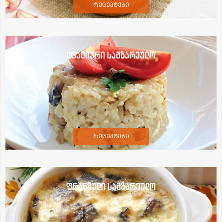
რეცეპტები
იტალიური სამზარეულო
რეცეპტები
ფრანგული სამზარეულო