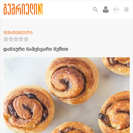
+
12
ფუნთუშეული
დანიური ნამცხვარი ნუშით