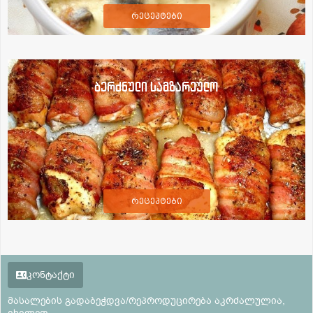
რეცეპტები
ბერძნული სამზარეულო
რეცეპტები
კონტაქტი
მასალების გადაბეჭდვა/რეპროდუცირება აკრძალულია,