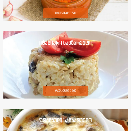
რეცეპტები
იტალიური სამზარეულო
რეცეპტები
ფრანგული სამზარეულო