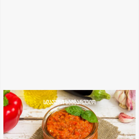
სლავური სამზარეულო