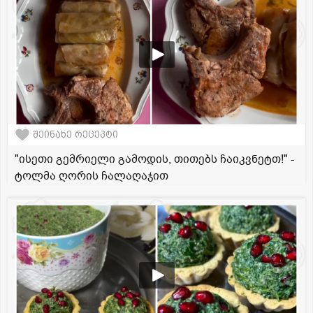
შეინახე რეცეპტი
"ისეთი გემრიელი გამოდის, თითებს ჩაიკვნეტთ!" -
ტოლმა ღორის ჩალაღაჯით