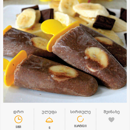
დრო
ულუფა
სირთულე
შეინახე
მარტივი
5წთ
6