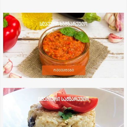
სლავური სამზარეულო
რეცეპტები
იტალიური სამზარეულო