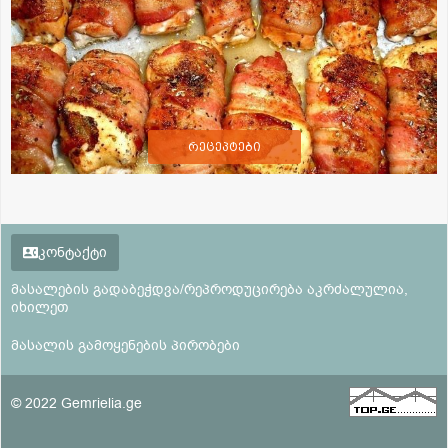
რეცეპტები
კონტაქტი
მასალების გადაბეჭდვა/რეპროდუცირება აკრძალულია,
იხილეთ
მასალის გამოყენების პირობები
© 2022 Gemrielia.ge