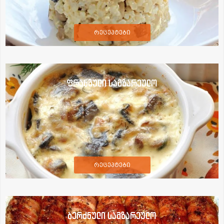
რეცეპტები
ფრანგული სამზარეულო
რეცეპტები
ბერძნული სამზარეულო