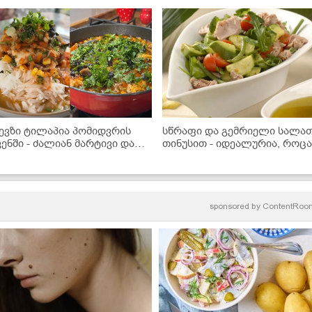
ევზი ტილაპია პომიდვრის
სწრაფი და გემრიელი სალა
ვენში - ძალიან მარტივი და
თინუსით - იდეალურია, როც
ემრიელი ვახშამი, რომელიც
რამე მსუბუქი გინდა!
ველას მოეწონება
sponsored by
ContentRoo