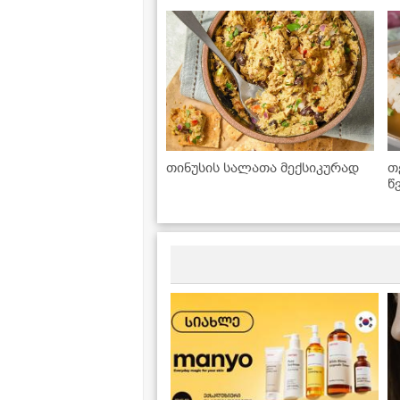
თინუსის სალათა მექსიკურად
თ
წ
გ
ყ