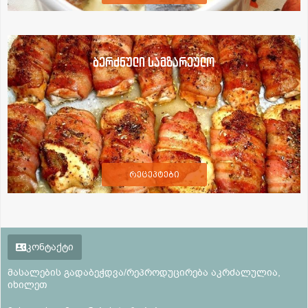
ბერძნული სამზარეულო
რეცეპტები
კონტაქტი
მასალების გადაბეჭდვა/რეპროდუცირება აკრძალულია,
იხილეთ