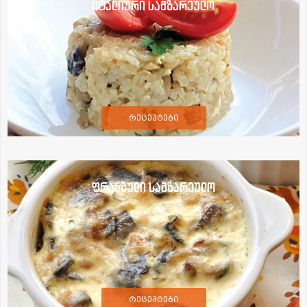
იტალიური სამზარეულო
რეცეპტები
ფრანგული სამზარეულო
რეცეპტები