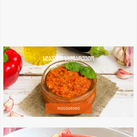
სლავური სამზარეულო
რეცეპტები