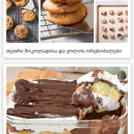
თეთრი შოკოლადისა და ჟოლოს ორცხობილები