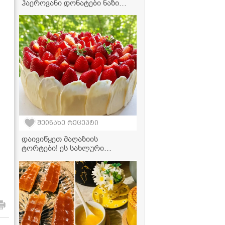
ჰაეროვანი დონატები ნაზი
მოხარშული კრემით
შეინახე რეცეპტი
დაივიწყეთ მაღაზიის
ტორტები! ეს სახლური
მარწყვის დესერტი თქვენს
სტუმრებს გააოცებს