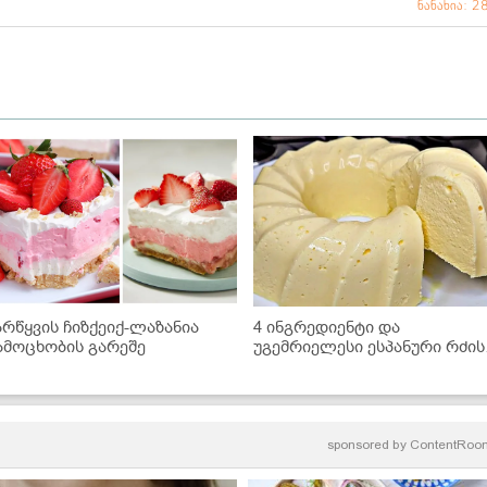
ნანახია: 2
არწყვის ჩიზქეიქ-ლაზანია
4 ინგრედიენტი და
ამოცხობის გარეშე
უგემრიელესი ესპანური რძის
დესერტი მზადაა!
sponsored by
ContentRoo