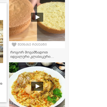
შეინახე რეცეპტი
როგორ მოვამზადოთ
იდეალური კლასიკური
ბისკვიტი 5 კვერცხით
ას