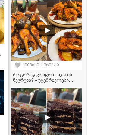
ზე
შეინახე რეცეპტი
როგორ გავაოცოთ ოჯახის
წევრები? – უგემრიელესი
ორაგული ბოსტნეულის
ასორტით