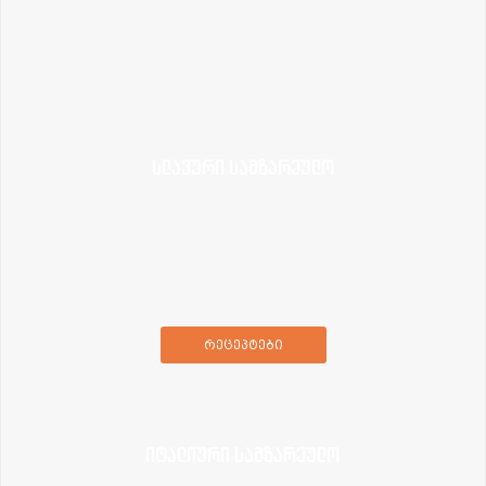
სლავური სამზარეულო
რეცეპტები
იტალიური სამზარეულო