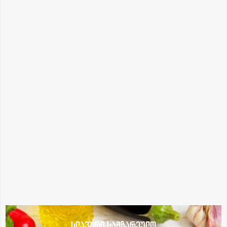
სლავური სამზარეულო