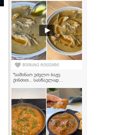
მოგაგონებთ" - ფეიხოას
საწებლის ვიდეორეცეპტი
შეინახე რეცეპტი
"საშინაო უძვლო ბაჟე
ქინძით... სასწაულად
გემრიელი გამოდის,
აუცილებლად სცადეთ ამ
რეცეტპით" - მკითხველის
ვიდეორეცეპტი