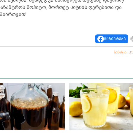
ირი წყალში, შემდეგ კი ამოავლეთ თეფშზე დაყრილ
 საზამტროს მოჰიტო, მორთეტ პიტნის ღერებითა და
 მიირთვით!
გაზიარება
ნანახია: 3