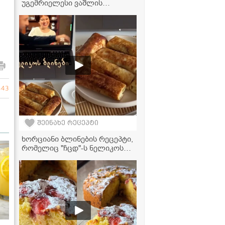
უგემრიელესი ვაშლის
რულეტი... ისეთი გემრიელი
გამოდის, პირში დნება" -
ვაშლის რულეტი
543
შეინახე რეცეპტი
ხორციანი ბლინების რეცეპტი,
რომელიც "ჩცდ"-ს ნელიკოს
ლეგენდარულ რეცეპტს
ძალიან ჰგავს!