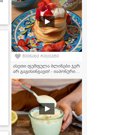
ას
შეინახე რეცეპტი
ასეთი ფუმფულა ბლინები ჯერ
არ გაგისინჯავთ! - იაპონური
საიდუმლო თქვენს
სამზარეულოში