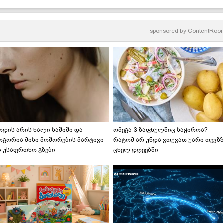
ასწაულად გემრიელია!" -
მკითხველის რეცეპტი
როსტინი სპეკითა და
ოცარელათი
sponsored by
ContentRoo
ოდის არის ხალი საშიში და
ომეგა-3 ზაფხულშიც საჭიროა? -
ოგორია მისი მოშორების მარტივი
რატომ არ უნდა ვთქვათ უარი თევზ
ა უსაფრთხო გზები
ცხელ დღეებში