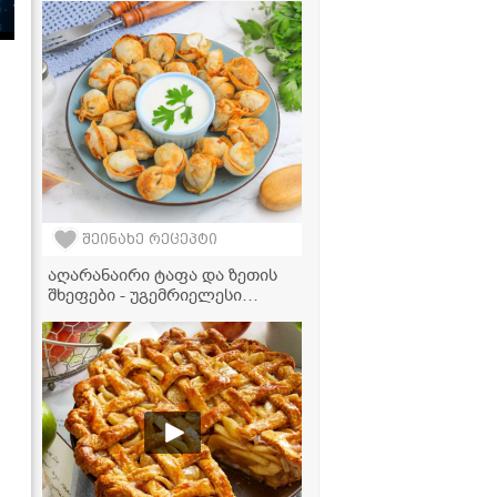
და ყველის სოუსით
შეინახე რეცეპტი
აღარანაირი ტაფა და ზეთის
შხეფები - უგემრიელესი
შემწვარი პელმენი
აეროგრილში სულ რაღაც 15
წუთში!