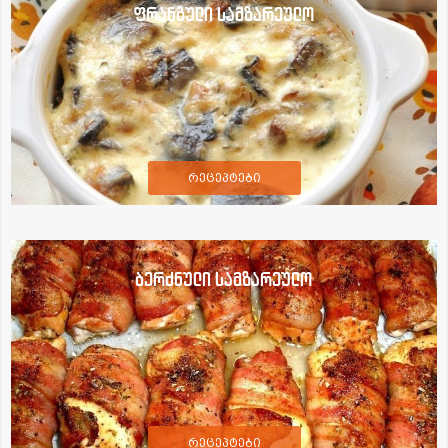
ფრანგული სამზარეულო
რეცეპტები
ბერძნული სამზარეულო
რეცეპტები