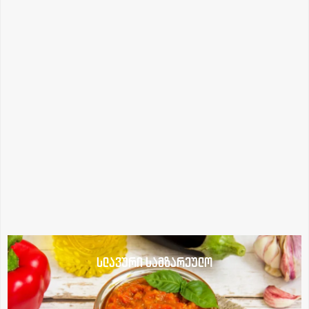
სლავური სამზარეულო