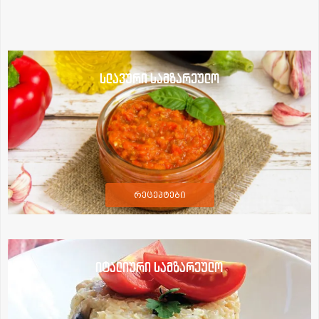
სლავური სამზარეულო
რეცეპტები
იტალიური სამზარეულო