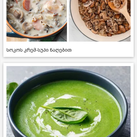
სოკოს კრემ-სუპი ნაღებით