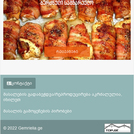
ბერძნული სამზარეულო
რეცეპტები
კონტაქტი
მასალების გადაბეჭდვა/რეპროდუცირება აკრძალულია,
იხილეთ
მასალის გამოყენების პირობები
© 2022 Gemrielia.ge