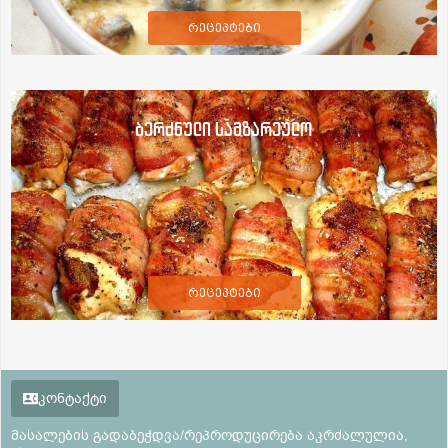
რეცეპტები
ბერძნული სამზარეულო
რეცეპტები
კონტაქტი
მასალების გადაბეჭდვა/რეპროდუცირება აკრძალულია,