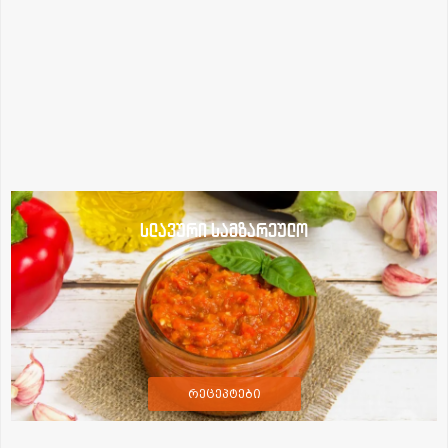
სლავური სამზარეულო
რეცეპტები