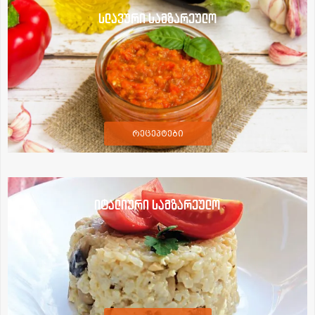
სლავური სამზარეულო
რეცეპტები
იტალიური სამზარეულო