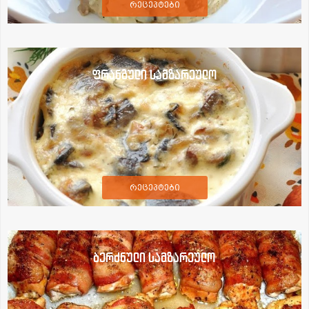
რეცეპტები
ფრანგული სამზარეულო
რეცეპტები
ბერძნული სამზარეულო