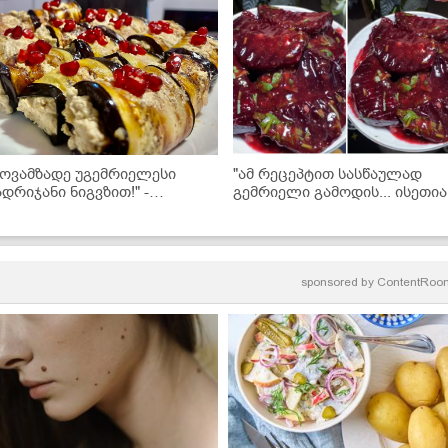
მოვამზადე უგემრიელესი
"ამ რეცეპტით სასწაულად
ადრიჯანი ნიგვზით!" -
გემრიელი გამოდის... ისეთია
კითხველის რეცეპტი
ჭარხალს შეგაყვარებთ!" -
ჭარხალი ტყემალში (+ვიდეო
sponsored by
ContentRoo