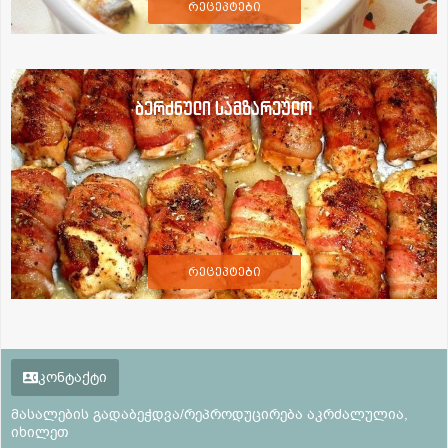
რეცეპტები
ბერძნული სამზარეულო
რეცეპტები
კონტაქტი
მასალების გადაბეჭდვა/რეპროდუცირება აკრძალულია,
იხილეთ