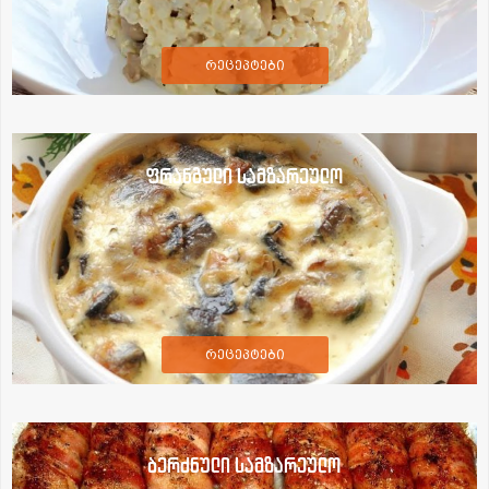
რეცეპტები
ფრანგული სამზარეულო
რეცეპტები
ბერძნული სამზარეულო