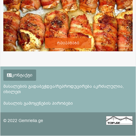
რეცეპტები
კონტაქტი
მასალების გადაბეჭდვა/რეპროდუცირება აკრძალულია,
იხილეთ
მასალის გამოყენების პირობები
© 2022 Gemrielia.ge