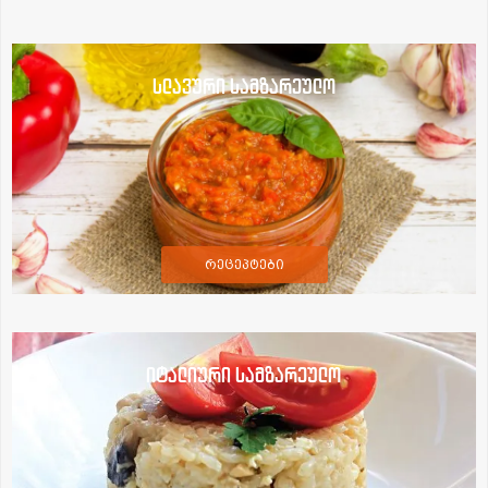
სლავური სამზარეულო
რეცეპტები
იტალიური სამზარეულო