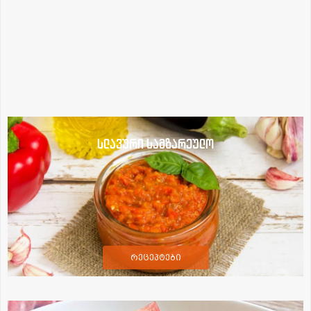
სლავური სამზარეულო
რეცეპტები