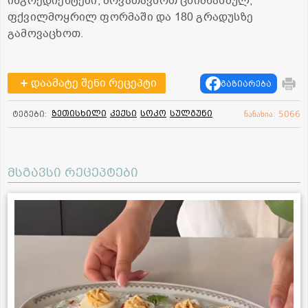
ინგრედიენტები, მოვათავსოთ ცხიმწასმულ,
ფქვილმოყრილ ფორმაში და 180 გრადუსზე
გამოვაცხოთ.
დაამატე შენი რეცეპტი
გაზიარება
ზეთისხილი
კექსი
სოკო
სულგუნი
ტეგები:
ნანახია: 5066
მსგავსი რეცეპტები