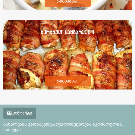
რეცეპტები
ბერძნული სამზარეულო
რეცეპტები
კონტაქტი
მასალების გადაბეჭდვა/რეპროდუცირება აკრძალულია,
იხილეთ