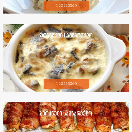
რეცეპტები
ფრანგული სამზარეულო
რეცეპტები
ბერძნული სამზარეულო