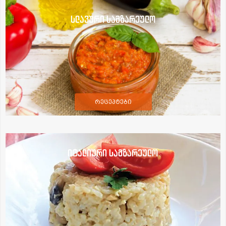
სლავური სამზარეულო
რეცეპტები
იტალიური სამზარეულო