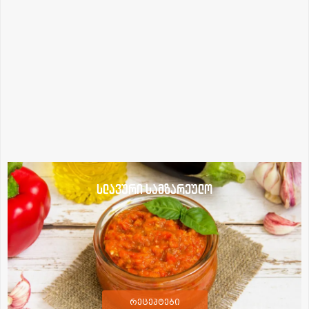
სლავური სამზარეულო
რეცეპტები