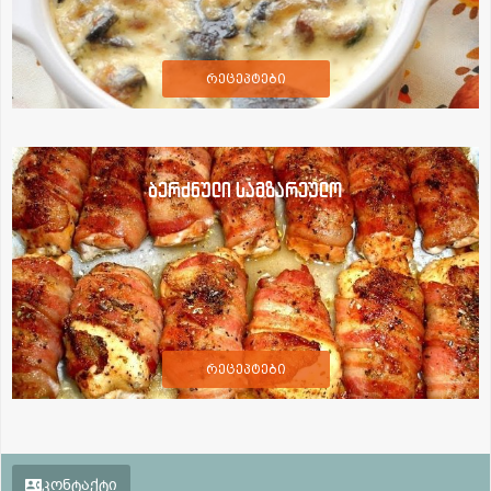
რეცეპტები
ბერძნული სამზარეულო
რეცეპტები
კონტაქტი