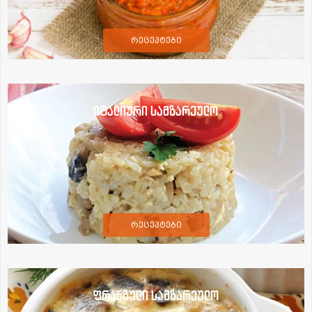
რეცეპტები
იტალიური სამზარეულო
რეცეპტები
ფრანგული სამზარეულო