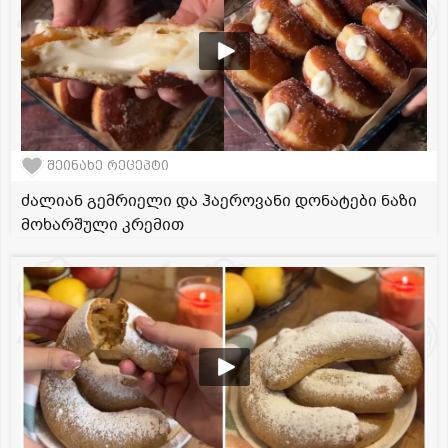
შეინახე რეცეპტი
ძალიან გემრიელი და ჰაეროვანი დონატები ნაზი
მოხარშული კრემით