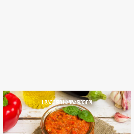
სლავური სამზარეულო