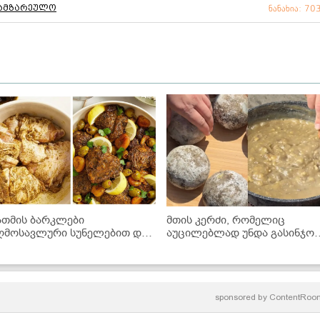
სამზარეულო
ნანახია: 70
ათმის ბარკლები
მთის კერძი, რომელიც
ღმოსავლური სუნელებით და
აუცილებლად უნდა გასინჯოთ
ირით - საოცრად ნაზი და
ხაჭოერბოს რეცეპტი
ვნიანი კერძი
პანკისიდან
sponsored by
ContentRoo