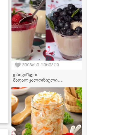
ერთად - ძალიან გემრიელი
და მარტივი რეცეპტი
შეინახე რეცეპტი
დაივიწყეთ
მაღალკალორიული
ტკბილეული - მოამზადეთ
იოგურტის პანაკოტა,
რომელიც პირში დნება