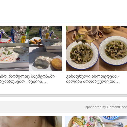
ემო, რომელიც ბავშვობაში
გაზაფხული ახლოვდება -
აგაბრუნებთ - ბებიის
ძალიან არომატული და
ანატოვარი გებჟალიას
გემრიელი სოკოს ჩაქაფული!
ეცეპტი
sponsored by
ContentRoo