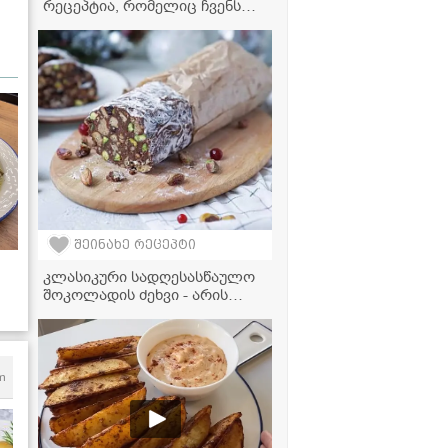
რეცეპტია, რომელიც ჩვენს
ოჯახში თაობიდან თაობას
გადაეცემა
შეინახე რეცეპტი
კლასიკური სადღესასწაულო
შოკოლადის ძეხვი - არის
ძალიან გემრიელი და თან
უმარტივესად მზადდება!
m