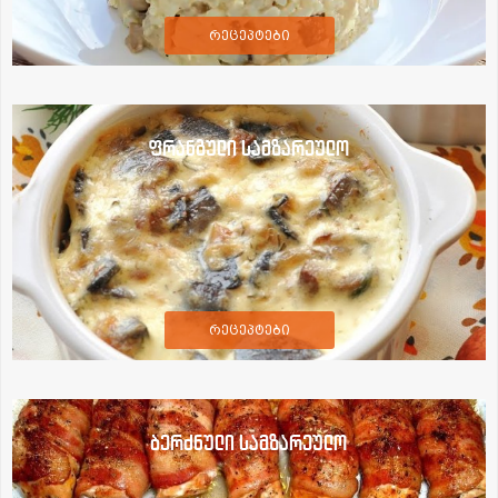
რეცეპტები
ფრანგული სამზარეულო
რეცეპტები
ბერძნული სამზარეულო