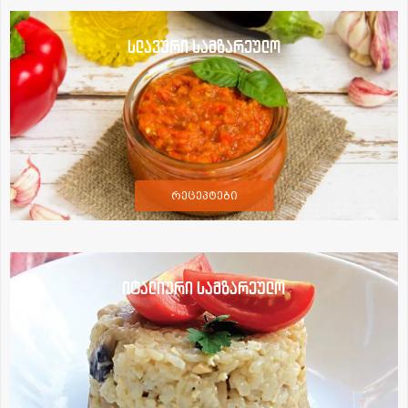
სლავური სამზარეულო
რეცეპტები
იტალიური სამზარეულო