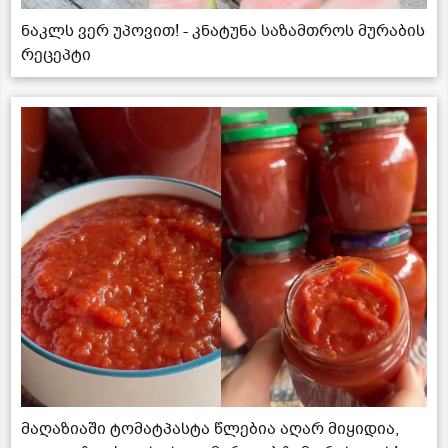
ნაკლს ვერ უპოვით! - კნატუნა საზამთროს მურაბის
რეცეპტი
მაღაზიაში ტომატპასტა წლებია აღარ მიყიდია,