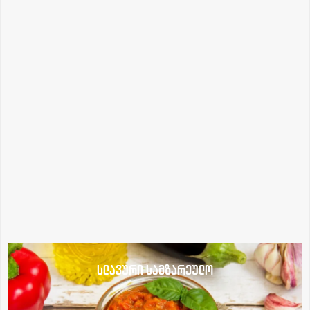
სლავური სამზარეულო