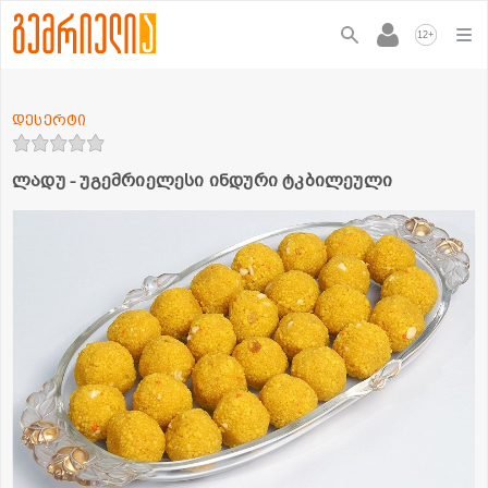
+
12
დესერტი
ლადუ - უგემრიელესი ინდური ტკბილეული