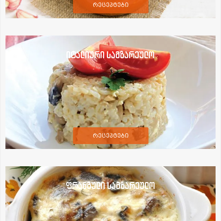
რეცეპტები
იტალიური სამზარეულო
რეცეპტები
ფრანგული სამზარეულო