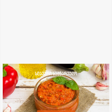
სლავური სამზარეულო