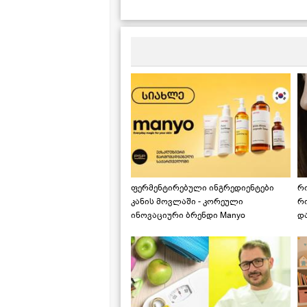
რომლებიც ყოველთვის
მოიპოვება სამზარეულოში
ფერმენტირებული ინგრედიენტები
რ
კანის მოვლაში - კორეული
რ
ინოვაციური ბრენდი Manyo
დ
საქართველოშია