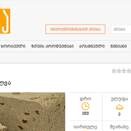
ინგრედიენტებით ძიება
ხორცეული
ზღვის პროდუქტები
ბოსტნეული
წვნიანი
ლვა
დრო
ულუფა
0წთ
0
სირთულე
შეინახე