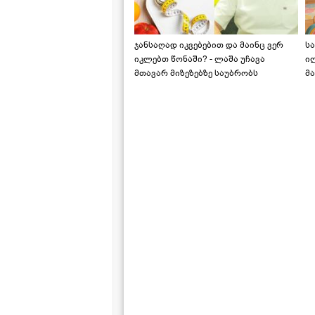
ჯანსაღად იკვებებით და მაინც ვერ
ს
იკლებთ წონაში? - ლაშა უჩავა
ი
მთავარ მიზეზებზე საუბრობს
მა
"ს
ს