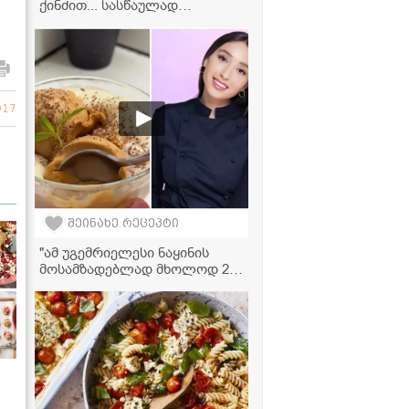
ქინძით... სასწაულად
გემრიელი გამოდის,
აუცილებლად სცადეთ ამ
რეცეტპით" - მკითხველის
ვიდეორეცეპტი
917
შეინახე რეცეპტი
"ამ უგემრიელესი ნაყინის
მოსამზადებლად მხოლოდ 2
ინგრედიენტი დაგჭირდებათ!"
- ნუცა სურგულაძის ნაყინის
ვიდეორეცეპტი