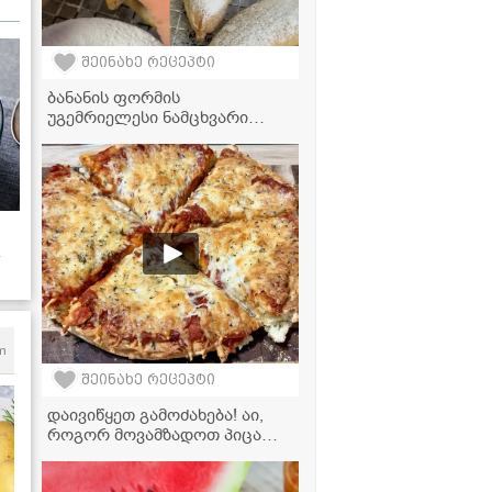
შეინახე რეცეპტი
ბანანის ფორმის
უგემრიელესი ნამცხვარი
ვაშლისა და ხაჭოს
გულსართით - დესერტი,
რომელიც პირში დნება!
m
შეინახე რეცეპტი
დაივიწყეთ გამოძახება! აი,
როგორ მოვამზადოთ პიცა
პეპერონი მარტივად სახლში -
10-ჯერ უფრო გემრიელად!