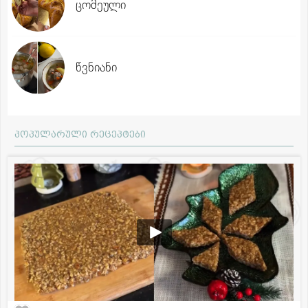
ცომეული
წვნიანი
პოპულარული რეცეპტები