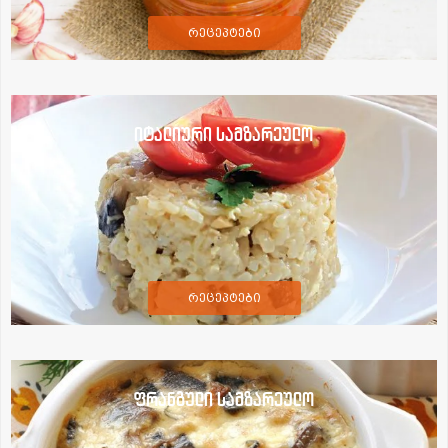
რეცეპტები
იტალიური სამზარეულო
რეცეპტები
ფრანგული სამზარეულო