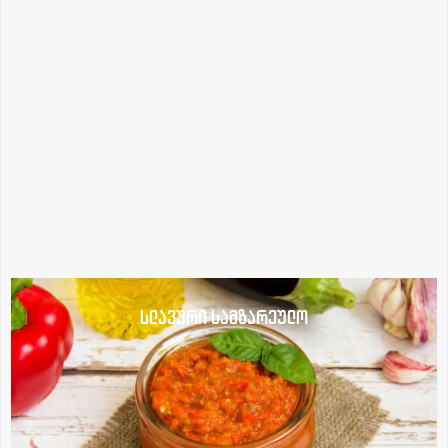
სლავური სამზარეულო